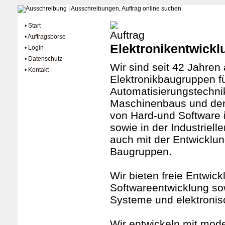
• Start
• Auftragsbörse
Elektronikentwickl
• Login
• Datenschutz
Wir sind seit 42 Jahren
• Kontakt
Elektronikbaugruppen fü
Automatisierungstechni
Maschinenbaus und der E
von Hard-und Software i
sowie in der Industriel
auch mit der Entwicklun
Baugruppen.
Wir bieten freie Entwic
Softwareentwicklung so
Systeme und elektroni
Wir entwickeln mit mod